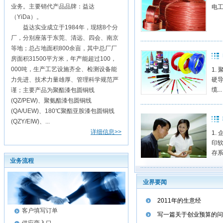
业务。主要销代产品品牌：益达
电工
（YiDa）。
益达实业成立于1984年，现辖8个分
厂，分别座落于东莞、清远、四会、南京
等地；总占地面积800余亩，其中总厂厂
房面积31500平方米，年产能超过100，
000吨，生产工艺设施齐全、检测设备能
1.
力先进、技术力量雄厚、管理科学规范严
硬导
缆..
谨；主要产品为聚酯漆包圆铜线
(QZ/PEW)、聚氨酯漆包圆铜线
(QA/UEW)、180℃聚酯亚胺漆包圆铜线
(QZY/EIW)、...
详细信息>>
1.
印软
存系
业务流程
业界要闻
2011年的生意经
客户填写订单
写一篇关于创业预算的问