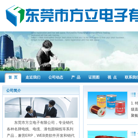
首 页
走近我们
公司动态
产 品
证照图
视 点
联系我
公司简介
1.
级直
聚氨
东莞市方立电子有限公司，专业销代
各种名牌电线、电缆、漆包圆铜线等系列
产品，兼营ERP，WEB类软件开发和销代