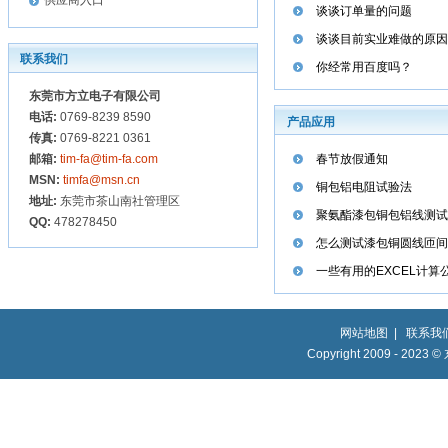
供应商入口
谈谈订单量的问题
谈谈目前实业难做的原因
联系我们
你经常用百度吗？
东莞市方立电子有限公司
电话:
0769-8239 8590
产品应用
传真:
0769-8221 0361
邮箱:
tim-fa@tim-fa.com
春节放假通知
MSN:
timfa@msn.cn
铜包铝电阻试验法
地址:
东莞市茶山南社管理区
聚氨酯漆包铜包铝线测试
QQ:
478278450
怎么测试漆包铜圆线匝间
一些有用的EXCEL计算
网站地图
|
联系我
Copyright 2009 - 2